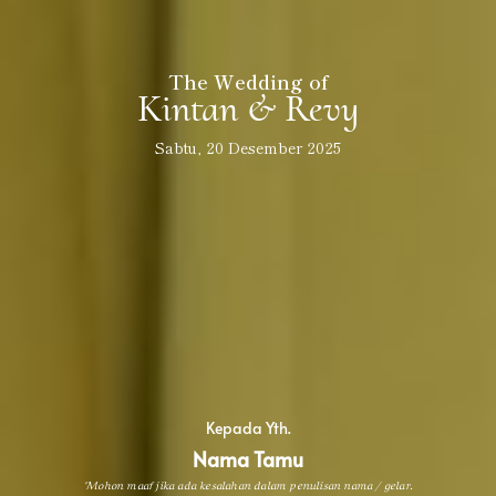
The Wedding of
Kintan & Revy
The Wedding of
Kintan & Revy
Sabtu, 20 Desember 2025
Sabtu, 20 Desember 2025
0
0
0
0
0
0
0
0
Hari
Jam
Menit
Detik
Simpan di Kalender
Kepada Yth.
Nama Tamu
*Mohon maaf jika ada kesalahan dalam penulisan nama / gelar.