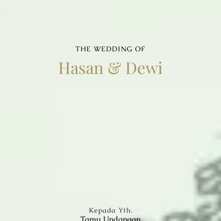
THE WEDDING OF
Hasan & Dewi
The Wedding of
Hasan & Dewi
Minggu, 18 januari 2026
Kepada Yth.
Tamu Undangan