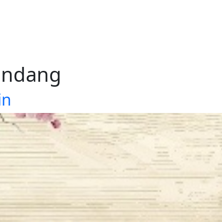
undang
in